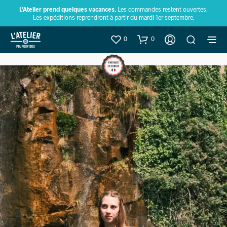
L’Atelier prend quelques vacances.
Les commandes restent ouvertes.
Les expéditions reprendront à partir du mardi 1er septembre.
0
0