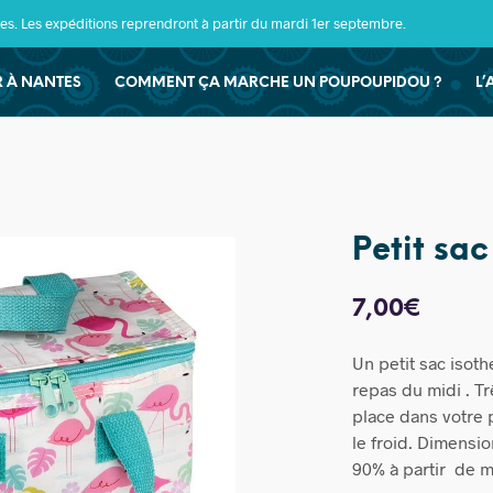
s. Les expéditions reprendront à partir du mardi 1er septembre.
ER À NANTES
COMMENT ÇA MARCHE UN POUPOUPIDOU ?
L’
Petit sac
7,00
€
Un petit sac isot
repas du midi . Trè
place dans votre p
le froid. Dimensio
90% à partir de ma