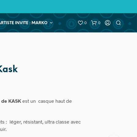
0
0
ARTISTE INVITE : MARKO
Kask
le de KASK
est un
casque haut de
ts : léger, résistant, ultra classe avec
uir.