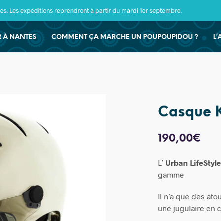
s. Les expéditions reprendront à partir du mardi 1er septembre.
ER À NANTES
COMMENT ÇA MARCHE UN POUPOUPIDOU ?
L’
Casque 
190,00
€
L’
Urban LifeSty
gamme
Il n’a que des atou
une jugulaire en c