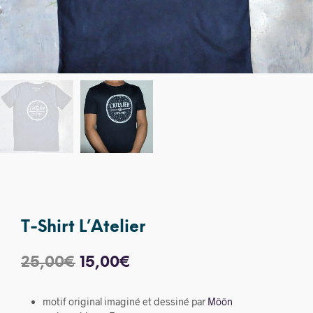
T-Shirt L’Atelier
Le
Le
25,00
€
15,00
€
prix
prix
motif original imaginé et dessiné par
Möön
initial
actuel