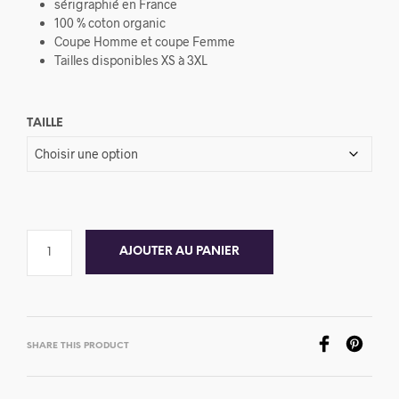
sérigraphié en France
était :
est :
100 % coton organic
Coupe Homme et coupe Femme
25,00€.
15,00€.
Tailles disponibles XS à 3XL
TAILLE
AJOUTER AU PANIER
SHARE THIS PRODUCT