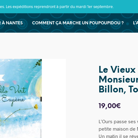
s. Les expéditions reprendront à partir du mardi 1er septembre.
ER À NANTES
COMMENT ÇA MARCHE UN POUPOUPIDOU ?
L’
Le Vieux
Monsieur
Billon, T
19,00
€
L’Ours passe ses v
petite maison de
Un matin il se rév