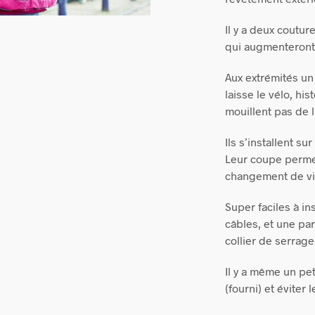
Il y a deux coutu
qui augmenteront v
Aux extrémités un
laisse le vélo, his
mouillent pas de l
Ils s’installent s
Leur coupe permet
changement de vi
Super faciles à ins
câbles, et une pa
collier de serrage
Il y a même un pet
(fourni) et éviter l