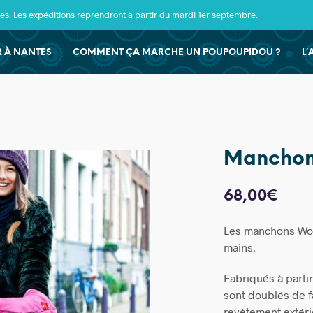
s. Les expéditions reprendront à partir du mardi 1er septembre.
ER À NANTES
COMMENT ÇA MARCHE UN POUPOUPIDOU ?
L’
Manchon
68,00
€
Les manchons Wob
mains.
Fabriqués à partir
sont doublés de f
revêtement extéri