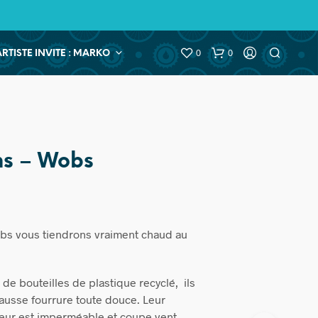
0
0
ARTISTE INVITE : MARKO
s – Wobs
s vous tiendrons vraiment chaud au
 de bouteilles de plastique recyclé, ils
ausse fourrure toute douce. Leur
eur est imperméable et coupe vent.