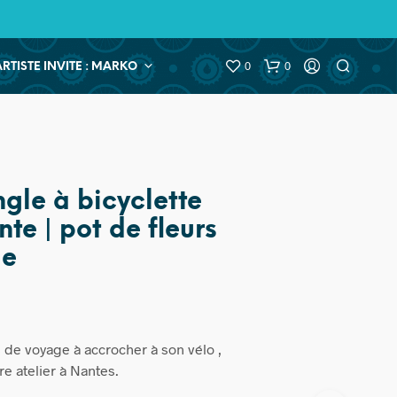
0
0
ARTISTE INVITE : MARKO
ngle à bicyclette
te | pot de fleurs
ge
s de voyage à accrocher à son vélo ,
e atelier à Nantes.