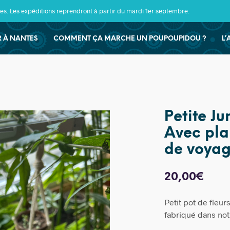
s. Les expéditions reprendront à partir du mardi 1er septembre.
ER À NANTES
COMMENT ÇA MARCHE UN POUPOUPIDOU ?
L’
Petite Ju
Avec plan
de voya
20,00
€
Petit pot de fleur
fabriqué dans notr