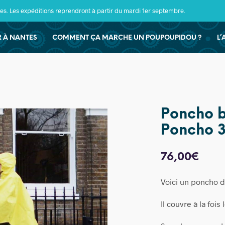
s. Les expéditions reprendront à partir du mardi 1er septembre.
ER À NANTES
COMMENT ÇA MARCHE UN POUPOUPIDOU ?
L’
Poncho b
Poncho 3
76,00
€
Voici un poncho de
Il couvre à la fois