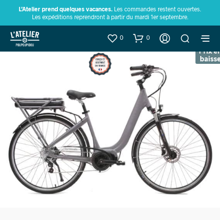
L’Atelier prend quelques vacances.
Les commandes restent ouvertes.
Les expéditions reprendront à partir du mardi 1er septembre.
0
0
Prix e
baiss