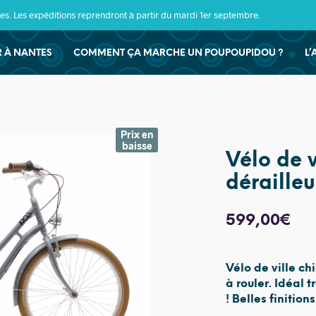
s. Les expéditions reprendront à partir du mardi 1er septembre.
ER À NANTES
COMMENT ÇA MARCHE UN POUPOUPIDOU ?
L’
Prix en
baisse
Vélo de v
dérailleu
599,00
€
Vélo de ville ch
à rouler. Idéal 
! Belles finitions