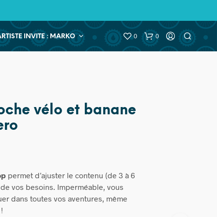
0
0
ARTISTE INVITE : MARKO
oche vélo et banane
ero
op
permet d’ajuster le contenu (de 3 à 6
on de vos besoins. Imperméable, vous
uer dans toutes vos aventures, même
!