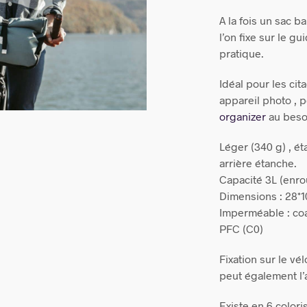
A la fois un sac 
l’on fixe sur le g
pratique.
Idéal pour les cit
appareil photo , 
organizer
au beso
Léger (340 g) , ét
arrière étanche.
Capacité 3L (enrou
Dimensions : 28*1
Imperméable : coa
PFC (C0)
Fixation sur le vé
peut également l’
Existe en 6 coloris