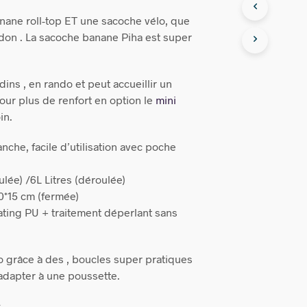
banane roll-top ET une sacoche vélo, que
uidon . La sacoche banane Piha est super
adins , en rando et peut accueillir un
pour plus de renfort en option le
mini
in.
anche, facile d’utilisation avec poche
lée) /6L Litres (déroulée)
0*15 cm (fermée)
ting PU + traitement déperlant sans
lo grâce à des , boucles super pratiques
adapter à une poussette.
.