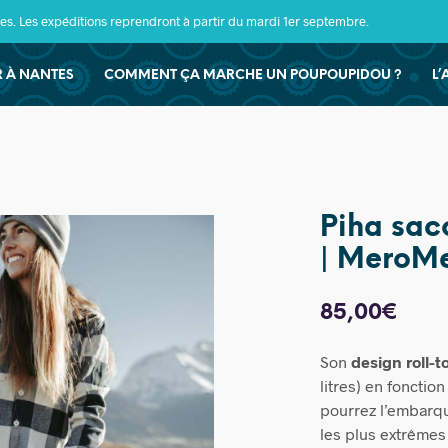
s. Les expéditions reprendront à partir du mardi 1er septembre.
ER À NANTES
COMMENT ÇA MARCHE UN POUPOUPIDOU ?
L’
Piha sac
| MeroM
85,00
€
Son
design roll-t
litres) en foncti
pourrez l’embarq
les plus extrêmes 