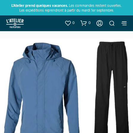
L’Atelier prend quelques vacances.
Les commandes restent ouvertes.
Les expéditions reprendront à partir du mardi 1er septembre.
0
0