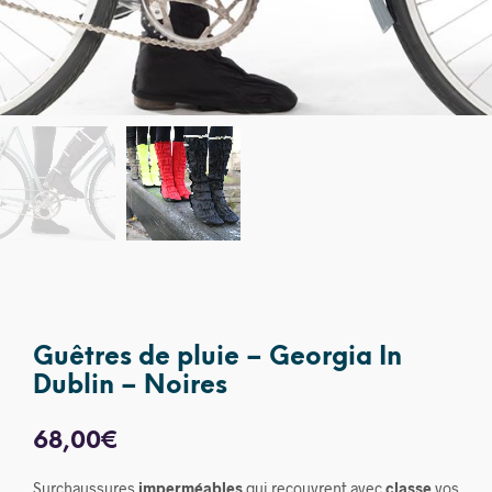
Guêtres de pluie – Georgia In
Dublin – Noires
68,00
€
Surchaussures
imperméables
qui recouvrent avec
classe
vos