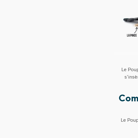
Le Poup
s’insè
Comp
Le Poup