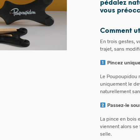
pédalez nat
vous préocc
Comment uti
En trois gestes, 
trajet, sans modif
Pincez unique
Le Poupoupidou ne
uniquement le dev
naturellement san
Passez-le sous
La pince en bois 
viennent alors se 
selle.