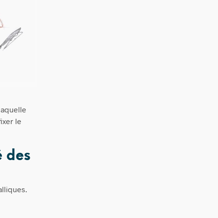
laquelle
ixer le
é des
lliques.