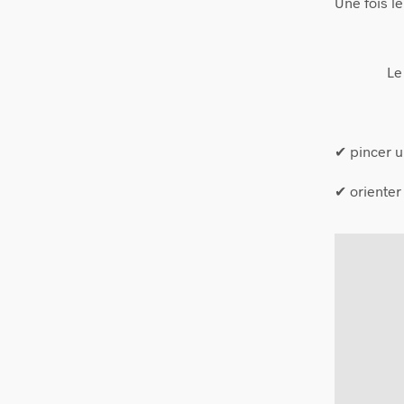
Une fois l
Le
✔ pincer u
✔ orienter 