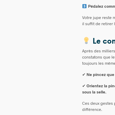
Pédalez comm
Votre jupe reste m
il suffit de retir
Le con
Après des millier
constatons que le
toujours les mêm
✔
Ne pincez que 
✔
Orientez la pin
sous la selle.
Ces deux gestes 
différence.