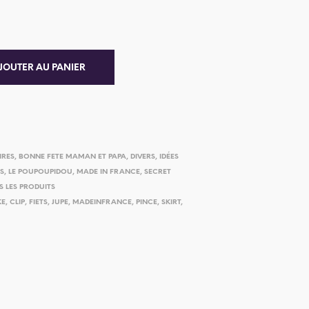
JOUTER AU PANIER
IRES
,
BONNE FETE MAMAN ET PAPA
,
DIVERS
,
IDÉES
ES
,
LE POUPOUPIDOU
,
MADE IN FRANCE
,
SECRET
S LES PRODUITS
KE
,
CLIP
,
FIETS
,
JUPE
,
MADEINFRANCE
,
PINCE
,
SKIRT
,