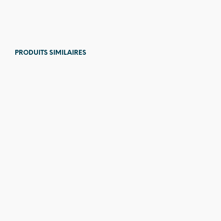
76,00
€
PRODUITS SIMILAIRES
129,00
€
12,00
€