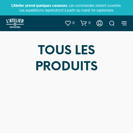
L’Atelier prend quelques vacances.
Les commandes restent ouvertes.
Les expéditions reprendront à partir du mardi 1er septembre.
0
0
TOUS LES
PRODUITS
Prix en
baisse