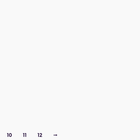
24,00
€
10
11
12
→